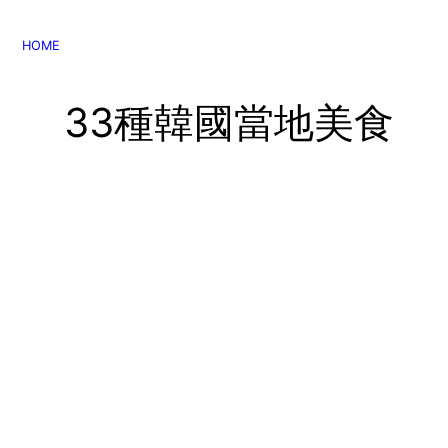
콘
텐
HOME
츠
로
33種韓國當地美食
바
로
가
기