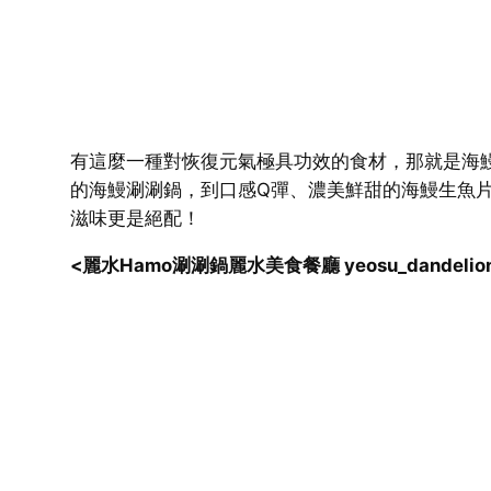
有這麼一種對恢復元氣極具功效的食材，那就是海
的海鰻涮涮鍋，到口感Q彈、濃美鮮甜的海鰻生魚
滋味更是絕配！
<麗水Hamo涮涮鍋麗水美食餐廳 yeosu_dandelio