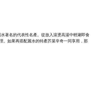
麗水著名的代表性名產。從放入滾燙高湯中輕涮即食
理。如果再搭配麗水的特產芥菜辛奇一同享用，那