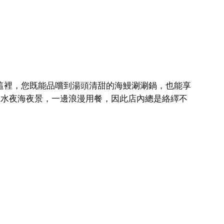
店。在這裡，您既能品嚐到湯頭清甜的海鰻涮涮鍋，也能享
麗水夜海夜景，一邊浪漫用餐，因此店內總是絡繹不