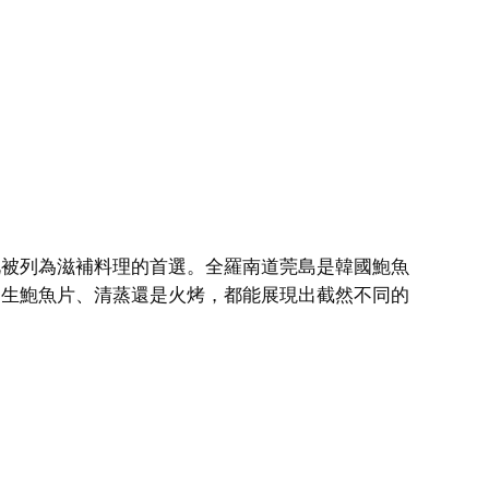
此被列為滋補料理的首選。全羅南道莞島是韓國鮑魚
、生鮑魚片、清蒸還是火烤，都能展現出截然不同的