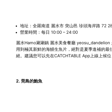
地址：全羅南道 麗水市 突山邑 珍頭海岸路 72 2樓
營業時間：每日 10:00 – 24:00
麗水Hamo涮涮鍋 麗水美食餐廳 yeosu_da
用到極其新鮮的海鰻生魚片，絕對是夏季進補的最
絕。建議您可以先在CATCHTABLE App上線
2. 莞島的鮑魚