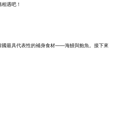
酒相遇吧！
韓國最具代表性的補身食材——海鰻與鮑魚。接下來