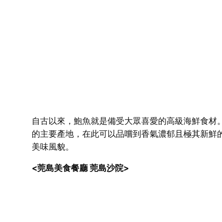
自古以來，鮑魚就是備受大眾喜愛的高級海鮮食材
的主要產地，在此可以品嚐到香氣濃郁且極其新鮮
美味風貌。
<莞島美食餐廳 莞島沙院>