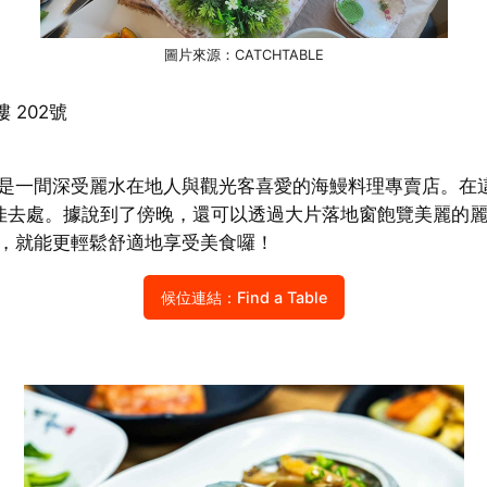
圖片來源：CATCHTABLE
 202號
ndelion 是一間深受麗水在地人與觀光客喜愛的海鰻料理專賣
佳去處。據說到了傍晚，還可以透過大片落地窗飽覽美麗的
上候位，就能更輕鬆舒適地享受美食囉！
候位連結：Find a Table